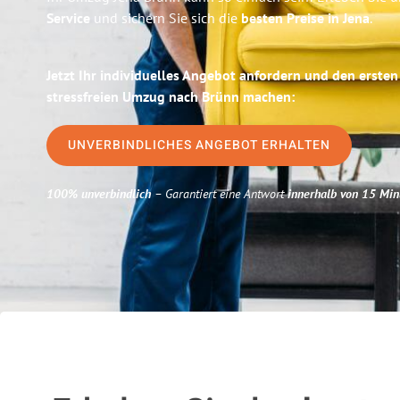
Service
und sichern Sie sich die
besten Preise in Jena
.
Jetzt Ihr individuelles Angebot anfordern und den ersten
stressfreien Umzug nach Brünn machen:
UNVERBINDLICHES ANGEBOT ERHALTEN
100% unverbindlich
– Garantiert eine Antwort
innerhalb von 15 Min