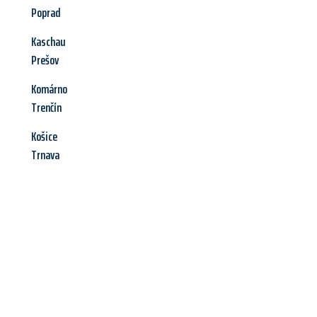
Poprad
Kaschau
Prešov
Komárno
Trenčín
Košice
Trnava
Jetzt anfragen &
Angebot
mit Best-Preis
erhalten!