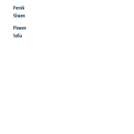
Pernik
Sliwen
Plewen
Sofia
Jetzt anfragen &
Angebot
mit Best-Preis
erhalten!
Schicken Sie uns jetzt Ihre unverbindliche Anfrage und sichern
Sie sich Ihr
individuelles Umzugsangebot für Ihr Anliegen in
Jena
zum Best-Preis! Nutzen Sie die Gelegenheit für einen
stressfreien Umzug
mit maximalem Komfort: