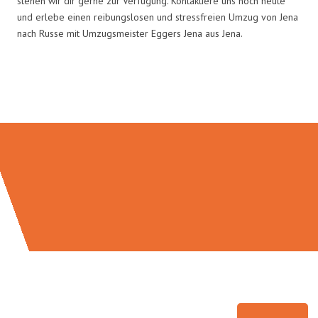
stehen wir dir gerne zur Verfügung. Kontaktiere uns noch heute
und erlebe einen reibungslosen und stressfreien Umzug von Jena
nach Russe mit Umzugsmeister Eggers Jena aus Jena.
Umzugsmeister Eggers in Zahlen: