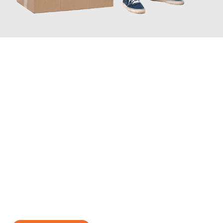
JETZT ANFRAGEN
Erleben Sie mit Umzugsmeister Eggers Jena, wie
einfach und
stressfrei Ihr Umzug Jena Ploiesti
sein kann. Unser
Expertenteam steht bereit, um Ihnen einen reibungslosen
Übergang in Ihr neues Zuhause zu garantieren.
Jetzt
unverbindliches Angebot
erhalten &
100€ sparen: