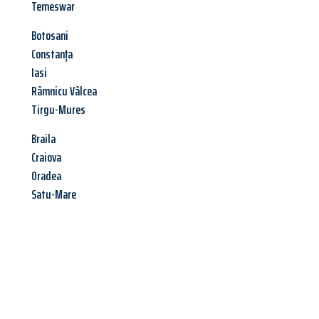
Temeswar
Botosani
Constanța
Iasi
Râmnicu Vâlcea
Tirgu-Mures
Braila
Craiova
Oradea
Satu-Mare
Jetzt anfragen &
Angebot