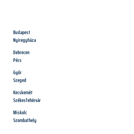
Budapest
Nyíregyháza
Debrecen
Pécs
Győr
Szeged
Kecskemét
Székesfehérvár
Miskolc
Szombathely