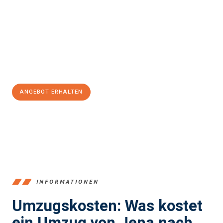
stressfrei Ihr Umzug Jena Székesfehérvár
sein kann. Unser
Expertenteam steht bereit, um Ihnen einen reibungslosen
Übergang in Ihr neues Zuhause zu garantieren.
Jetzt
unverbindliches Angebot
erhalten &
100€ sparen:
ANGEBOT ERHALTEN
+4915792653389
INFORMATIONEN
Umzugskosten: Was kostet