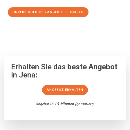
UNVERBINDLICHES ANGEBOT ERHALTEN
100% unverbindlich
– Garantiert eine Antwort
innerhalb von 15
Minuten
.
Erhalten Sie das
beste Angebot
in Jena:
ANGEBOT ERHALTEN
Angebot
in 15 Minuten
(garantiert).