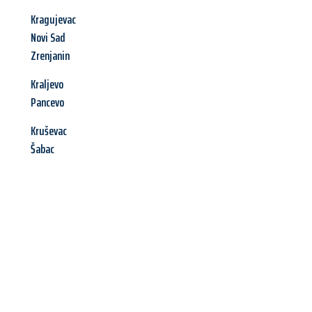
Kragujevac
Novi Sad
Zrenjanin
Kraljevo
Pancevo
Kruševac
Šabac
Jetzt anfragen &
Angebot
mit Best-Preis
erhalten!