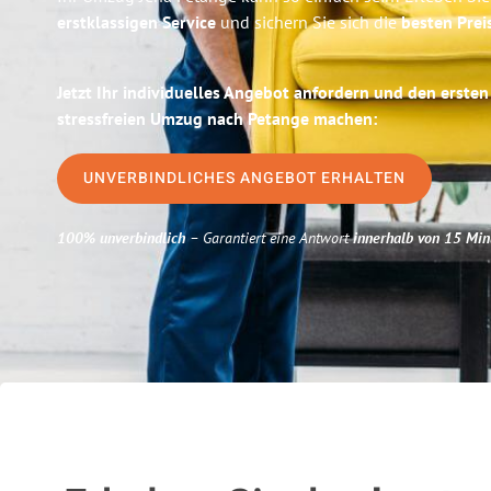
erstklassigen Service
und sichern Sie sich die
besten Prei
Jetzt Ihr individuelles Angebot anfordern und den ersten
stressfreien Umzug nach Petange machen:
UNVERBINDLICHES ANGEBOT ERHALTEN
100% unverbindlich
– Garantiert eine Antwort
innerhalb von 15 Min