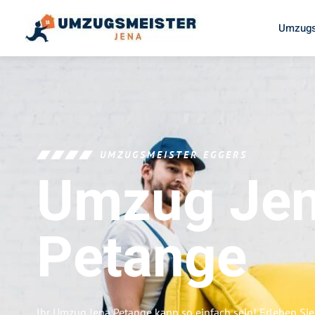
Umzugs
UMZUGSMEISTER EGGERS
Umzug Je
Petange
Ihr Umzug Jena Petange kann so einfach sein! Erleben Si