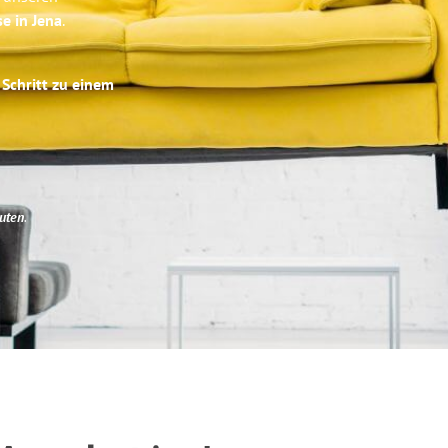
se in Jena
.
 Schritt zu einem
uten
.