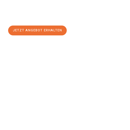
Sie sich Ihr
individuelles Umzugsangebot für Ihr Anliegen in
Jena
zum Best-Preis! Nutzen Sie die Gelegenheit für einen
stressfreien Umzug
mit maximalem Komfort:
JETZT ANGEBOT ERHALTEN