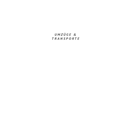
UMZÜGE &
TRANSPORTE
Jetzt anfragen &
Angebot
mit Best-Preis
erhalten!
Schicken Sie uns jetzt Ihre unverbindliche Anfrage und sichern