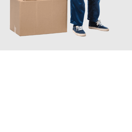
JETZT ANFRAGEN
Erleben Sie mit Umzugsmeister Eggers Jena, wie
einfach und
stressfrei Ihr Umzug Jena Liechtenstein
sein kann. Unser
Expertenteam steht bereit, um Ihnen einen reibungslosen
Übergang in Ihr neues Zuhause zu garantieren.