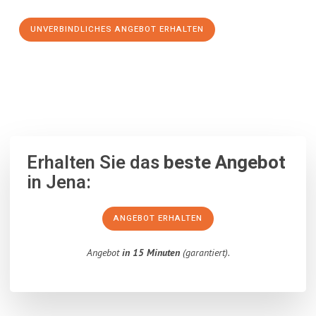
UNVERBINDLICHES ANGEBOT ERHALTEN
100% unverbindlich
– Garantiert eine Antwort
innerhalb von 15
Minuten
.
Erhalten Sie das
beste Angebot
in Jena:
ANGEBOT ERHALTEN
Angebot
in 15 Minuten
(garantiert).